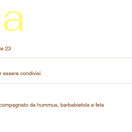
na
lle 23
er essere condivisi
accompagnato da hummus, barbabietola e feta