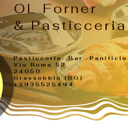
OL Forner
& Pasticceria
B A K E R Y
Pasticceria- Bar -Panificio
Via Roma 52
24050
Grassobbio (BG)
+3935525494